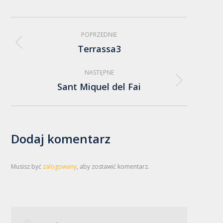
Nawigacja
POPRZEDNIE
albumu
Terrassa3
Poprzedni
album:
NASTĘPNE
Sant Miquel del Fai
Następny
album:
Dodaj komentarz
Musisz być
zalogowany
, aby zostawić komentarz.