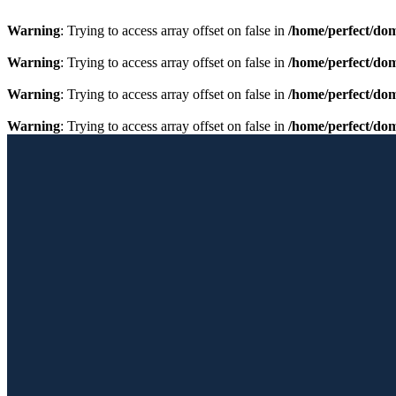
Warning
: Trying to access array offset on false in
/home/perfect/do
Warning
: Trying to access array offset on false in
/home/perfect/do
Warning
: Trying to access array offset on false in
/home/perfect/do
Warning
: Trying to access array offset on false in
/home/perfect/do
Przewiń do zawartości
Licencjonowany Przewodnik po Barcelonie
Barcelona Guide
Home
Oferta
Galeria
Fotoblog
Albumy
Kontakt
GRUPA PERFECTTOUR
Facebook page opens in new window
Instagram page opens in new 
Home
Oferta