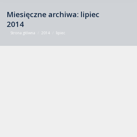
Miesięczne archiwa:
lipiec
2014
Jesteś tutaj:
Strona główna
2014
lipiec