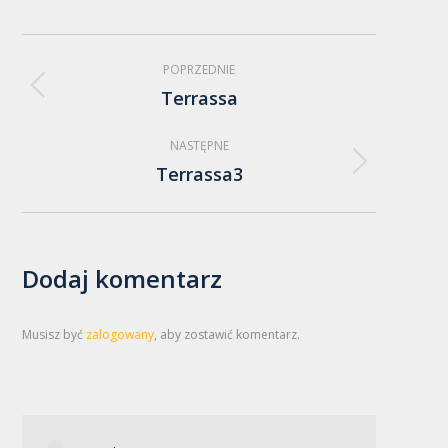
Nawigacja
POPRZEDNIE
albumu
Terrassa
Poprzedni
album:
NASTĘPNE
Terrassa3
Następny
album:
Dodaj komentarz
Musisz być
zalogowany
, aby zostawić komentarz.