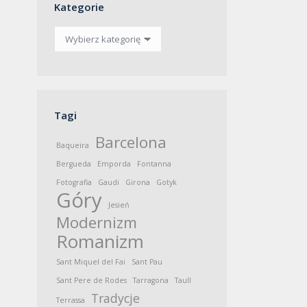
Kategorie
Kategorie
Tagi
Barcelona
Baqueira
Bergueda
Emporda
Fontanna
Fotografia
Gaudi
Girona
Gotyk
Góry
Jesień
Modernizm
Romanizm
Sant Miquel del Fai
Sant Pau
Sant Pere de Rodes
Tarragona
Taull
Tradycje
Terrassa