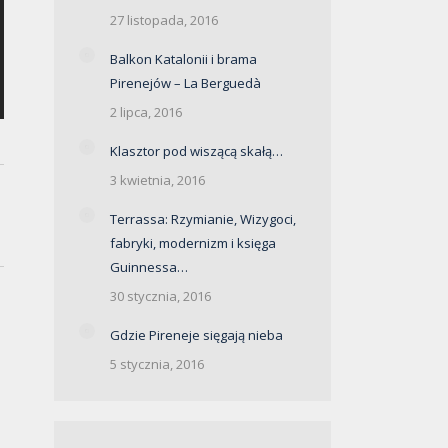
27 listopada, 2016
Balkon Katalonii i brama
Pirenejów – La Berguedà
2 lipca, 2016
Klasztor pod wiszącą skałą…
3 kwietnia, 2016
Terrassa: Rzymianie, Wizygoci,
fabryki, modernizm i księga
Guinnessa…
30 stycznia, 2016
Gdzie Pireneje sięgają nieba
5 stycznia, 2016