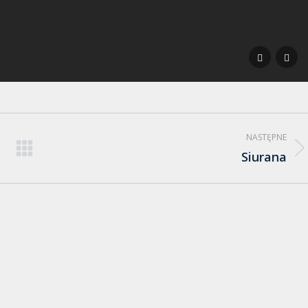
NASTĘPNE
Siurana
Następny
album: