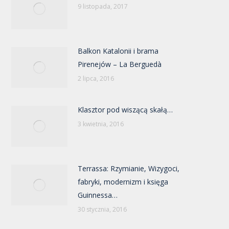
9 listopada, 2017
Balkon Katalonii i brama
Pirenejów – La Berguedà
2 lipca, 2016
Klasztor pod wiszącą skałą…
3 kwietnia, 2016
Terrassa: Rzymianie, Wizygoci,
fabryki, modernizm i księga
Guinnessa…
30 stycznia, 2016