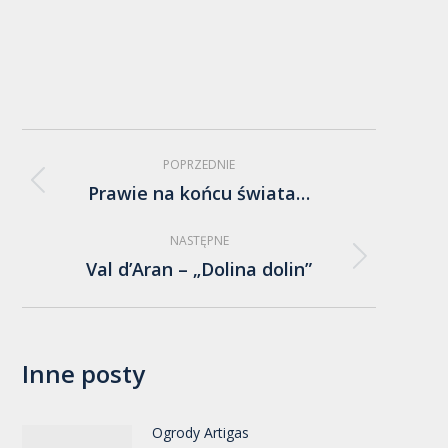
Nawigacja
POPRZEDNIE
wpisów
Prawie na końcu świata…
Poprzedni
wpis:
NASTĘPNE
Val d’Aran – „Dolina dolin”
Następny
wpis:
Inne posty
Ogrody Artigas