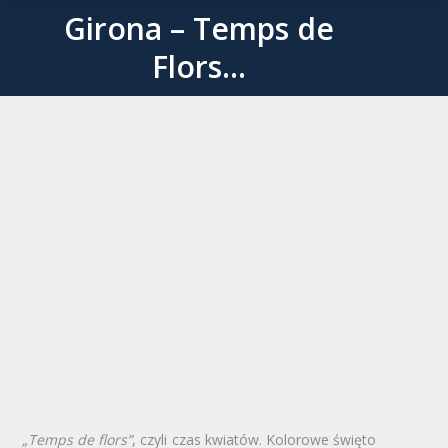
Girona – Temps de
Jesteś tutaj:
Flors…
„Temps de flors”
, czyli czas kwiatów. Kolorowe święto