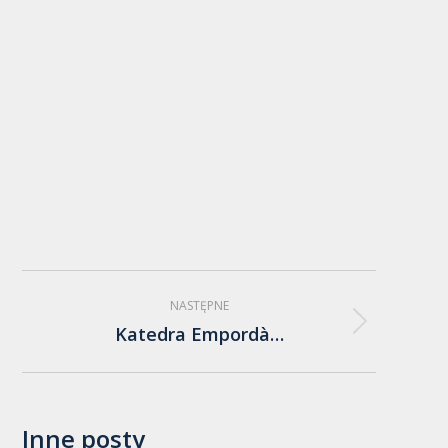
Nawigacja
NASTĘPNE
wpisów
Katedra Empordà…
Następny
wpis:
Inne posty