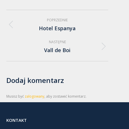
Nawigacja
POPRZEDNIE
albumu
Hotel Espanya
Poprzedni
album:
NASTĘPNE
Vall de Boi
Następny
album:
Dodaj komentarz
Musisz być
zalogowany
, aby zostawić komentarz.
KONTAKT