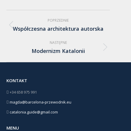
Nawigacja
POPRZEDNIE
albumu
Współczesna architektura autorska
Poprzedni
album:
NASTĘPNE
Modernizm Katalonii
Następny
album:
KONTAKT
+34 658 975 991
magda@barcelona-przewodnik.eu
catalonia.guide@gmail.com
MENU