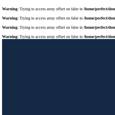
Warning
: Trying to access array offset on false in
/home/perfect/do
Warning
: Trying to access array offset on false in
/home/perfect/do
Warning
: Trying to access array offset on false in
/home/perfect/do
Warning
: Trying to access array offset on false in
/home/perfect/do
Przewiń do zawartości
Licencjonowany Przewodnik po Barcelonie
Barcelona Guide
Home
Oferta
Galeria
Fotoblog
Albumy
Kontakt
GRUPA PERFECTTOUR
Facebook page opens in new window
Instagram page opens in new 
Home
Oferta