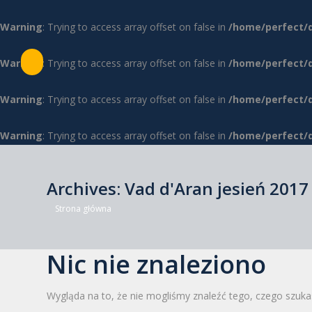
Warning
: Trying to access array offset on false in
/home/perfect/
Warning
: Trying to access array offset on false in
/home/perfect/
Warning
: Trying to access array offset on false in
/home/perfect/
Warning
: Trying to access array offset on false in
/home/perfect/
Archives:
Vad d'Aran jesień 2017
Jesteś tutaj:
Strona główna
Nic nie znaleziono
Wygląda na to, że nie mogliśmy znaleźć tego, czego szuka