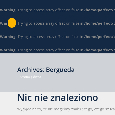
Warning
: Trying to access array offset on false in
/home/perfect/
Warning
: Trying to access array offset on false in
/home/perfect/
Warning
: Trying to access array offset on false in
/home/perfect/
Warning
: Trying to access array offset on false in
/home/perfect/
Archives:
Bergueda
Jesteś tutaj:
Strona główna
Nic nie znaleziono
Wygląda na to, że nie mogliśmy znaleźć tego, czego szuka