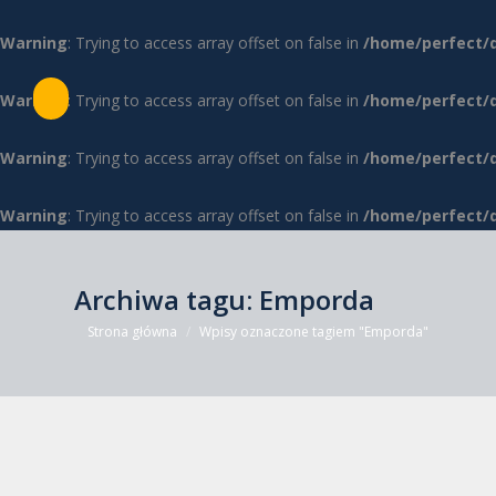
Warning
: Trying to access array offset on false in
/home/perfect/
Warning
: Trying to access array offset on false in
/home/perfect/
Warning
: Trying to access array offset on false in
/home/perfect/
Warning
: Trying to access array offset on false in
/home/perfect/
Archiwa tagu:
Emporda
Jesteś tutaj:
Strona główna
Wpisy oznaczone tagiem "Emporda"