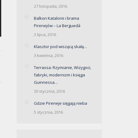
27 listopada, 2016
Balkon Katalonii i brama
Pirenejów – La Berguedà
2 lipca, 2016
Klasztor pod wiszącą skałą…
3 kwietnia, 2016
Terrassa: Rzymianie, Wizygoci,
fabryki, modernizm i księga
Guinnessa…
30 stycznia, 2016
Gdzie Pireneje sięgają nieba
5 stycznia, 2016