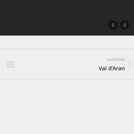
NASTĘPNE
Val d’Aran
Następny
album: