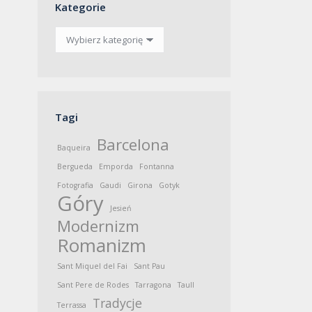
Kategorie
Kategorie
Tagi
Barcelona
Baqueira
Bergueda
Emporda
Fontanna
Fotografia
Gaudi
Girona
Gotyk
Góry
Jesień
Modernizm
Romanizm
Sant Miquel del Fai
Sant Pau
Sant Pere de Rodes
Tarragona
Taull
Tradycje
Terrassa