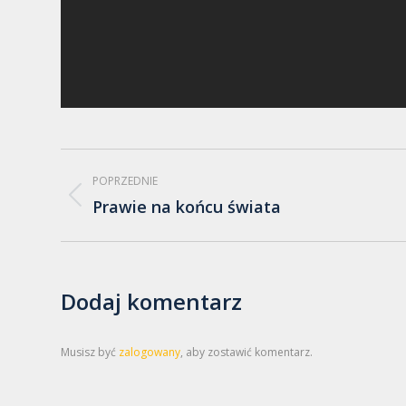
Nawigacja
POPRZEDNIE
albumu
Prawie na końcu świata
Poprzedni
album:
Dodaj komentarz
Musisz być
zalogowany
, aby zostawić komentarz.