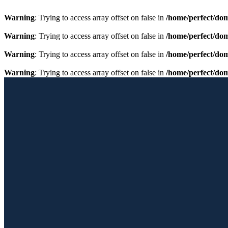
Warning
: Trying to access array offset on false in
/home/perfect/do
Warning
: Trying to access array offset on false in
/home/perfect/do
Warning
: Trying to access array offset on false in
/home/perfect/do
Warning
: Trying to access array offset on false in
/home/perfect/do
Przewiń do zawartości
Licencjonowany Przewodnik po Barcelonie
Barcelona Guide
Home
Oferta
Galeria
Fotoblog
Albumy
Kontakt
GRUPA PERFECTTOUR
Facebook page opens in new window
Instagram page opens in new 
Home
Oferta