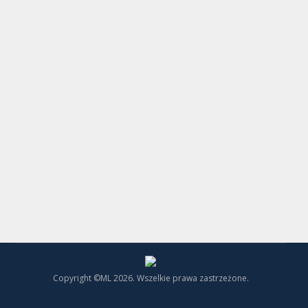
Esencja Pirenejów – Val d’Aran.
Część 2 – Zima
Lleida
Przez
ML
14 grudnia, 2016
Listopadowy wypad do Val d’Aran to nie tylko
jednak jesienne kolory, mgła i wilgoć. To także
pierwsze w tym sezonie spotkanie z
najprawdziwszą, piękną, słoneczną i biało-
niebieską zimą. Bo to właśnie z zimy dolina
Aran znana jest w całej Hiszpanii najbardziej.
Tutaj bowiem króluje uważana za najlepszą w
całej Hiszpanii narciarska stacja Baqueira
Beret.
Copyright ©ML 2026. Wszelkie prawa zastrzeżone.