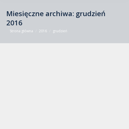
Miesięczne archiwa:
grudzień
2016
Jesteś tutaj:
Strona główna
2016
grudzień